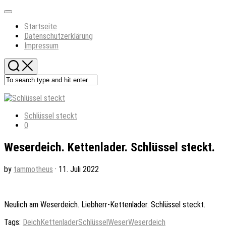
Skip
Expand
to
Menu
Startseite
content
Datenschutzerklärung
Impressum
Schlüssel steckt
0
Weserdeich. Kettenlader. Schlüssel steckt.
by
tammotheus
· 11. Juli 2022
Neulich am Weserdeich. Liebherr-Kettenlader. Schlüssel steckt.
Tags:
Deich
Kettenlader
Schlüssel
Weser
Weserdeich