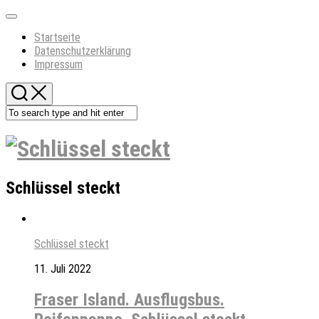
Skip
Expand
to
Menu
Current
Startseite
content
Page:
Datenschutzerklärung
Impressum
Schlüssel steckt
Schlüssel steckt
11. Juli 2022
Fraser Island. Ausflugsbus.