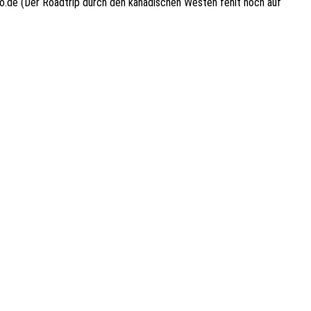
o.de (Der Roadtrip durch den kanadischen Westen fehlt noch auf